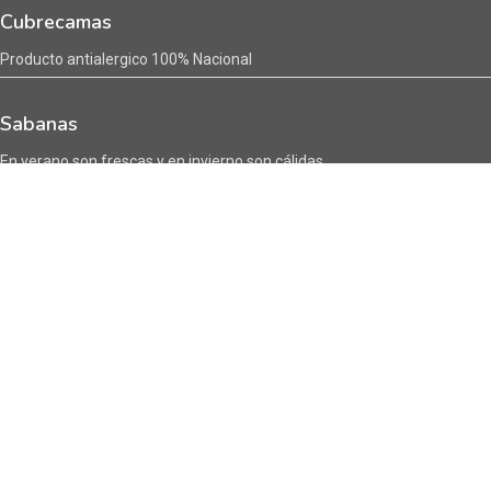
Cubrecamas
Producto antialergico 100% Nacional
Sabanas
En verano son frescas y en invierno son cálidas
Encuentranos en :