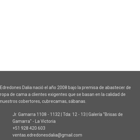
Edredones Dalia nació el año 2008 bajo la premisa de abastecer de
ropa de cama a clientes exigentes que se basan en la calidad de
nuestros cobertores, cubrecamas, sábanas.
Jr. Gamarra 1108 - 1132 | Tda: 12 - 13 | Galería "Brisas de
Gamarra" - La Victoria
+51 928 420 603
ventas.edredonesdalia@gmail.com