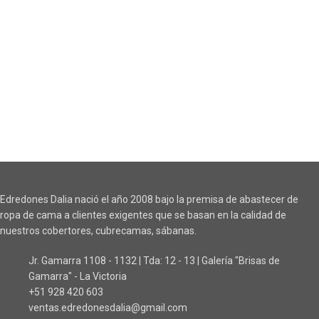
Edredones Dalia nació el año 2008 bajo la premisa de abastecer de
ropa de cama a clientes exigentes que se basan en la calidad de
nuestros cobertores, cubrecamas, sábanas.
Jr. Gamarra 1108 - 1132 | Tda: 12 - 13 | Galería "Brisas de
Gamarra" - La Victoria
+51 928 420 603
ventas.edredonesdalia@gmail.com