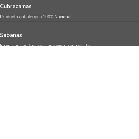
Cubrecamas
Producto antialergico 100% Nacional
Sabanas
En verano son frescas y en invierno son cálidas
Encuentranos en :