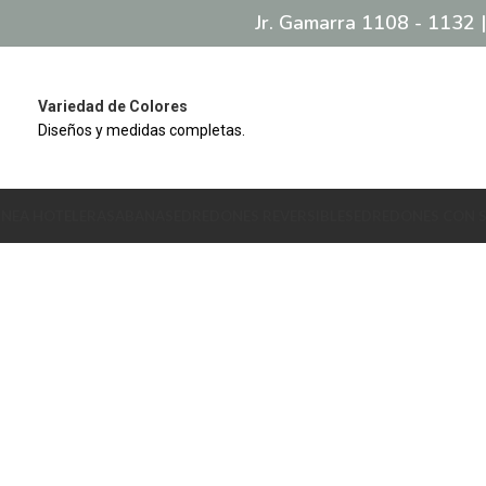
Jr. Gamarra 1108 - 1132 |
Variedad de Colores
Diseños y medidas completas.
INEA HOTELERA
SABANAS
EDREDONES REVERSIBLES
EDREDONES CON 