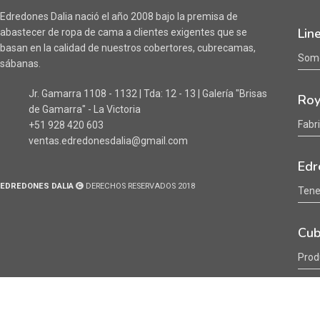
Edredones Dalia nació el año 2008 bajo la premisa de
Lin
abastecer de ropa de cama a clientes exigentes que se
basan en la calidad de nuestros cobertores, cubrecamas,
Somo
sábanas.
Jr. Gamarra 1108 - 1132 | Tda: 12 - 13 | Galería "Brisas
Roy
de Gamarra" - La Victoria
Fabr
+51 928 420 603
ventas.edredonesdalia@gmail.com
Edr
EDREDONES DALIA
DERECHOS RESERVADOS 2018
Tene
Cub
Prod
Sab