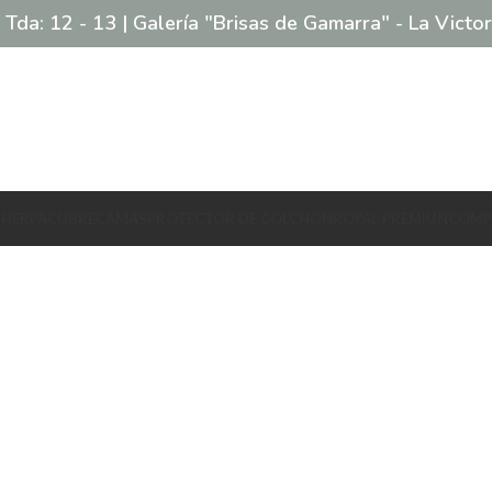
 Tda: 12 - 13 | Galería "Brisas de Gamarra" - La Victor
SHERPA
CUBRECAMAS
PROTECTOR DE COLCHON
ROYAL PREMIUN
COMP