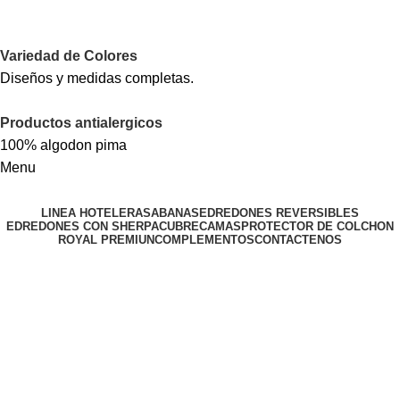
Jr. Gamarra 1108 - 1132 | Tda: 12 - 13 | Galería
"Brisas de Gamarra" - La Victoria
Variedad de Colores
Diseños y medidas completas.
Productos antialergicos
100% algodon pima
Menu
LINEA HOTELERA
SABANAS
EDREDONES REVERSIBLES
EDREDONES CON SHERPA
CUBRECAMAS
PROTECTOR DE COLCHON
ROYAL PREMIUN
COMPLEMENTOS
CONTACTENOS