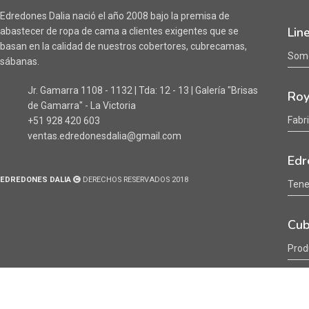
Edredones Dalia nació el año 2008 bajo la premisa de
Lin
abastecer de ropa de cama a clientes exigentes que se
basan en la calidad de nuestros cobertores, cubrecamas,
Somo
sábanas.
Jr. Gamarra 1108 - 1132 | Tda: 12 - 13 | Galería "Brisas
Roy
de Gamarra" - La Victoria
Fabr
+51 928 420 603
ventas.edredonesdalia@gmail.com
Edr
EDREDONES DALIA
DERECHOS RESERVADOS 2018
Tene
Cub
Prod
Sab