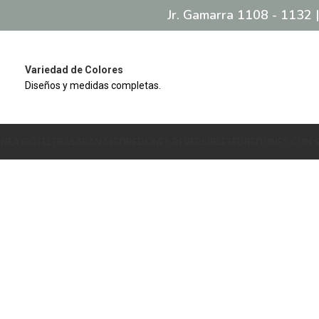
Jr. Gamarra 1108 - 1132 |
Variedad de Colores
Diseños y medidas completas.
INEA HOTELERA
SABANAS
EDREDONES REVERSIBLES
EDREDONES CON 