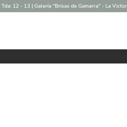
 Tda: 12 - 13 | Galería "Brisas de Gamarra" - La Victor
SHERPA
CUBRECAMAS
PROTECTOR DE COLCHON
ROYAL PREMIUN
COMP