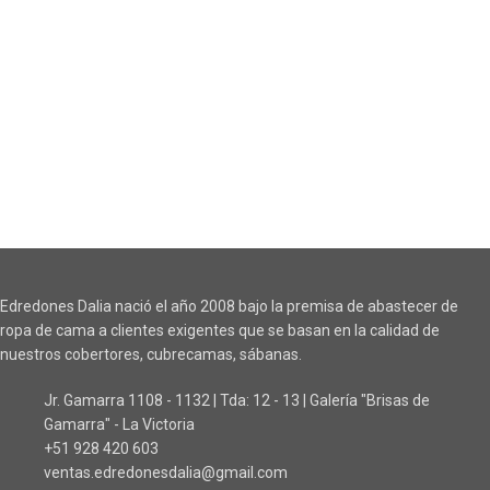
Edredones Dalia nació el año 2008 bajo la premisa de abastecer de
ropa de cama a clientes exigentes que se basan en la calidad de
nuestros cobertores, cubrecamas, sábanas.
Jr. Gamarra 1108 - 1132 | Tda: 12 - 13 | Galería "Brisas de
Gamarra" - La Victoria
+51 928 420 603
ventas.edredonesdalia@gmail.com