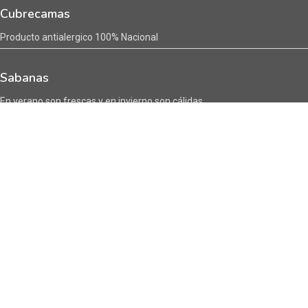
Cubrecamas
Producto antialergico 100% Nacional
Sabanas
En verano son frescas y en invierno son cálidas
Encuentranos en :