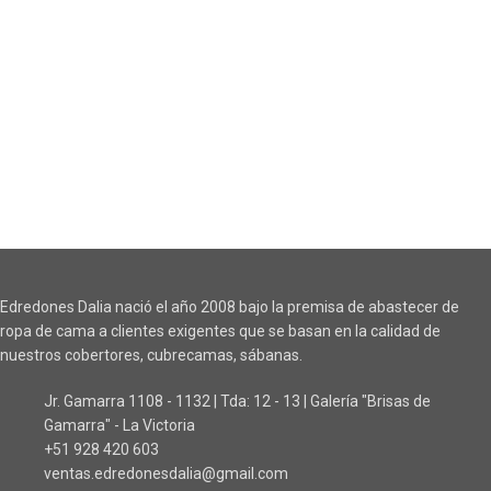
Edredones Dalia nació el año 2008 bajo la premisa de abastecer de
ropa de cama a clientes exigentes que se basan en la calidad de
nuestros cobertores, cubrecamas, sábanas.
Jr. Gamarra 1108 - 1132 | Tda: 12 - 13 | Galería "Brisas de
Gamarra" - La Victoria
+51 928 420 603
ventas.edredonesdalia@gmail.com