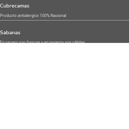
Cubrecamas
Producto antialergico 100% Nacional
Sabanas
En verano son frescas y en invierno son cálidas
Encuentranos en :